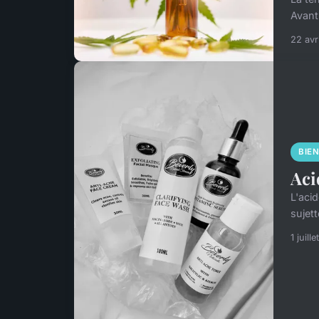
Avant
22 avr
BIE
Aci
L'aci
sujett
1 juill