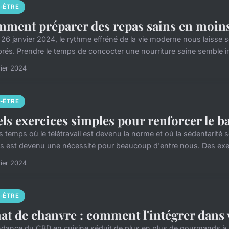
N-ÊTRE
ment préparer des repas sains en moins
 26 janvier 2024, le rythme effréné de la vie moderne nous laisse
ibrés. Prendre le temps de concocter une nourriture saine semble i
rier 2024
N-ÊTRE
ls exercices simples pour renforcer le b
 temps où le télétravail est devenu la norme et où la sédentarité se
s est devenu une nécessité pour beaucoup d'entre nous. Des exerc
rier 2024
N-ÊTRE
at de chanvre : comment l'intégrer dans v
ndance du CBD en cuisine séduit de plus en plus de gourmands à la