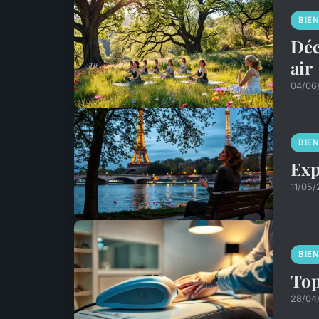
BIE
Déc
air
04/06
BIE
Exp
11/05/
BIE
Top
28/04