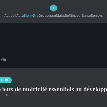
Accueil
Actu
Bien-être
Grossesse
Maladie
Minceur
Santé
Seniors
 vie
N-ÊTRE
 jeux de motricité essentiels au dévelop
/2026 11:32