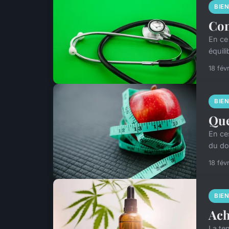
BIE
Com
En ce
équil
18 fév
BIE
Que
En ces
du do
18 fév
BIE
Ach
La te