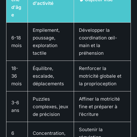
d'activité
d'âg
e
Empilement,
Développer la
6-18
poussage,
coordination œil-
mois
exploration
main et la
tactile
préhension
18-
Équilibre,
Renforcer la
36
escalade,
motricité globale et
mois
déplacements
la proprioception
Puzzles
Affiner la motricité
3-6
complexes, jeux
fine et préparer à
ans
de précision
l’écriture
Soutenir la
6
Concentration,