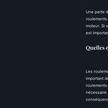
Une perte d
roulements
moteur. Si 
est importa
Quelles 
Les rouleme
important d
roulements f
nécessaire 
conséquence