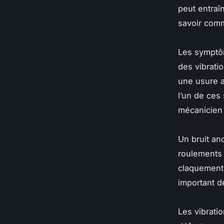
peut entraî
savoir comm
Les symptôm
des vibratio
une usure 
l’un de ces
mécanicien 
Un bruit an
roulements
claquement.
important d
Les vibrati