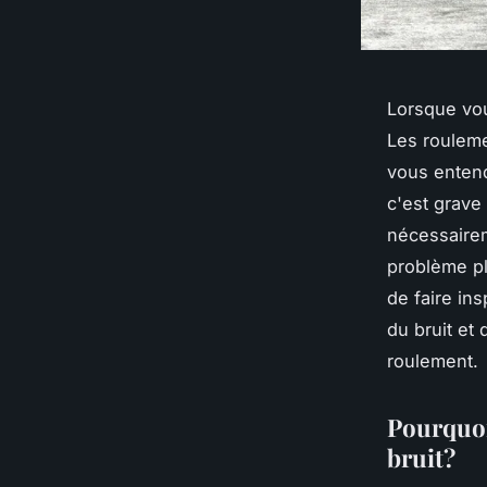
Lorsque vou
Les rouleme
vous entend
c'est grave
nécessairem
problème plu
de faire in
du bruit et
roulement.
Pourquoi
bruit?