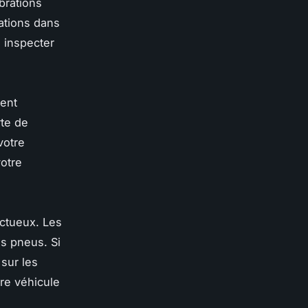
brations
ations dans
e inspecter
ment
te de
votre
votre
ctueux. Les
s pneus. Si
sur les
tre véhicule