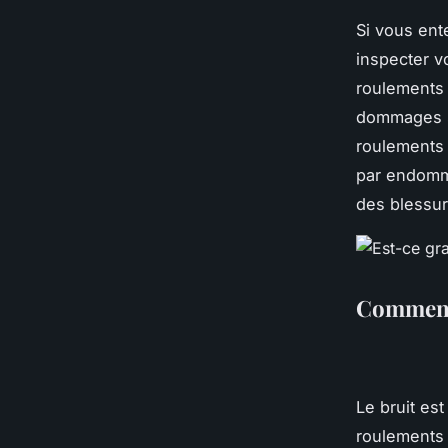
Si vous ent
inspecter v
roulements 
dommages so
roulements 
par endomma
des blessur
Comment 
Le bruit es
roulements 