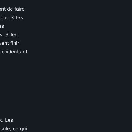
nt de faire
ble. Si les
es
. Si les
ent finir
accidents et
x. Les
cule, ce qui