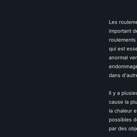
Les rouleme
important de
roulements 
qui est ess
anormal ven
endommagés.
dans d'autr
Il y a plusi
cause la pl
la chaleur e
possibles d
par des obj