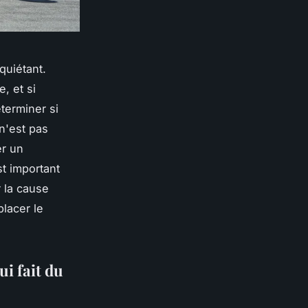
quiétant.
, et si
terminer si
 n'est pas
er un
st important
r la cause
lacer le
i fait du