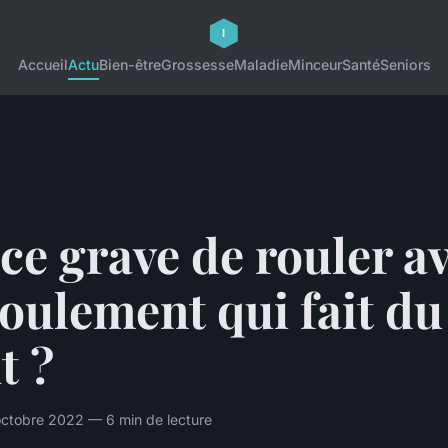
Accueil
Actu
Bien-être
Grossesse
Maladie
Minceur
Santé
Seniors
ce grave de rouler a
oulement qui fait du
t ?
ctobre 2022 — 6 min de lecture