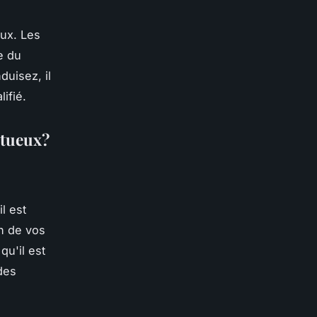
ux. Les
e du
uisez, il
ifié.
ctueux?
l est
un de vos
qu'il est
des