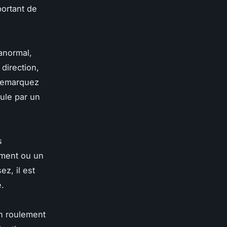
portant de
anormal,
 direction,
 remarquez
cule par un
s
ement ou un
z, il est
é.
un roulement