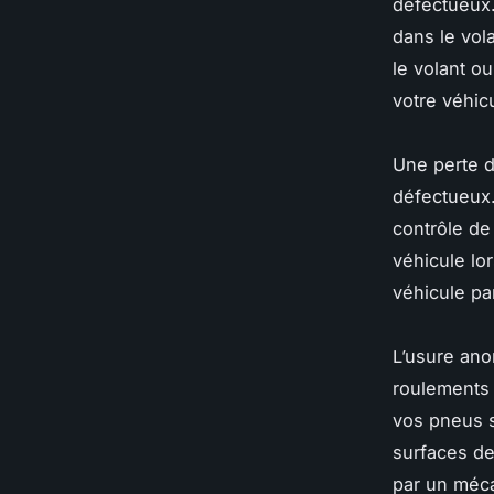
défectueux
dans le vol
le volant ou
votre véhic
Une perte d
défectueux
contrôle de
véhicule lo
véhicule pa
L’usure ano
roulements
vos pneus 
surfaces de
par un méca