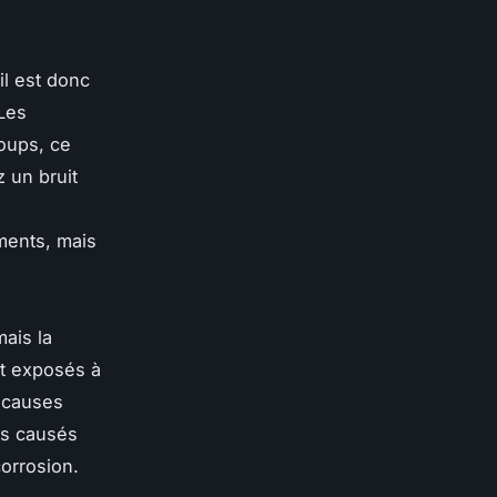
il est donc
 Les
oups, ce
z un bruit
ments, mais
mais la
nt exposés à
s causes
es causés
corrosion.