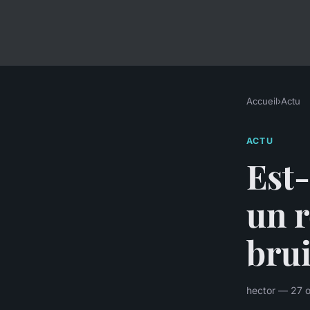
Accueil
›
Actu
ACTU
Est-
un r
brui
hector — 27 o