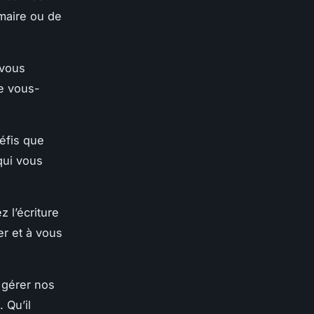
maire ou de
 vous
de vous-
défis que
qui vous
z l’écriture
er et à vous
 gérer nos
 Qu’il