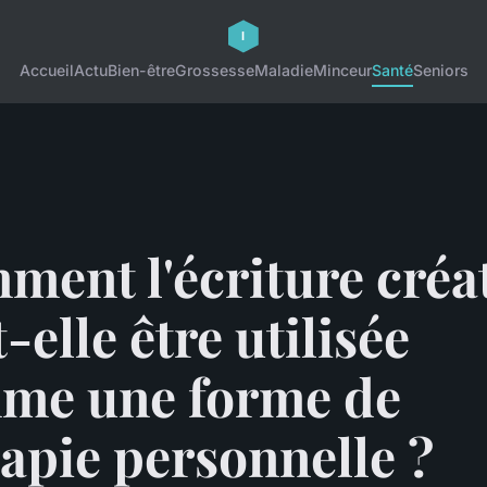
Accueil
Actu
Bien-être
Grossesse
Maladie
Minceur
Santé
Seniors
ent l'écriture créa
-elle être utilisée
me une forme de
apie personnelle ?