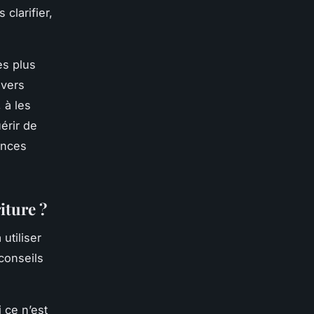
clarifier,
es plus
avers
 à les
érir de
ences
iture ?
tiliser
conseils
 ce n’est