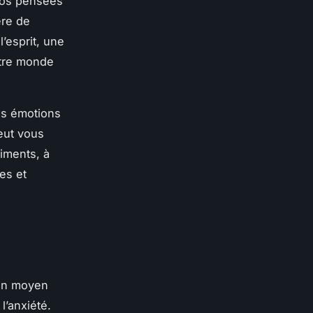
 nos pensées
ère de
l’esprit, une
otre monde
os émotions
eut vous
iments, à
es et
 un moyen
l’anxiété.