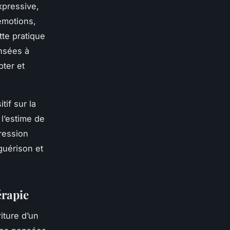
xpressive,
 émotions,
tte pratique
ensées à
pter et
if sur la
 l’estime de
pression
guérison et
érapie
iture d’un