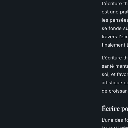
L’écriture 
est une pra
les pensées
se fonde su
travers l’é
finalement 
L’écriture 
santé mental
soi, et favo
artistique 
de croissan
Écrire po
L’une des f