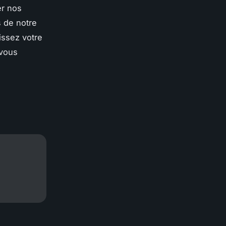
er nos
s de notre
issez votre
 vous