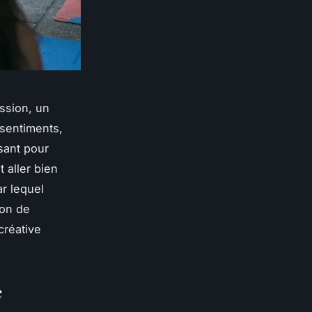
ssion, un
sentiments,
ssant pour
 aller bien
r lequel
ion de
créative
e