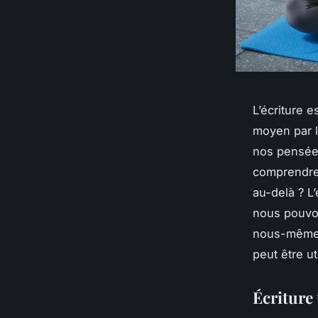
L’écriture 
moyen par l
nos pensées.
comprendre 
au-delà ? L
nous pouvon
nous-mêmes.
peut être u
Écriture