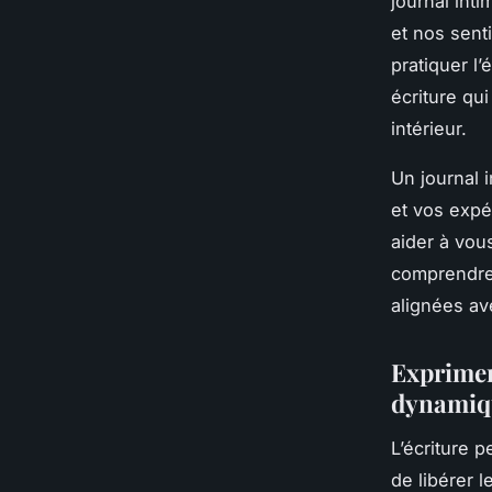
journal int
et nos sent
pratiquer l’
écriture qu
intérieur.
Un journal 
et vos expé
aider à vou
comprendre 
alignées av
Exprimer 
dynamiq
L’écriture 
de libérer 