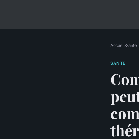
Accueil
›
Santé
SANTÉ
Comm
peut
com
thér