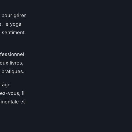
e pour gérer
e, le yoga
n sentiment
ofessionnel
ux livres,
 pratiques.
n âge
ez-vous, il
 mentale et