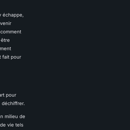
y échappe,
evenir
r comment
-être
mment
 fait pour
rt pour
 déchiffrer.
n milieu de
de vie tels