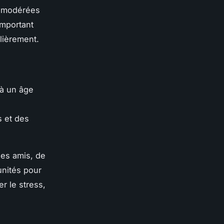
és modérées
important
ulièrement.
 à un âge
s et des
 les amis, de
unités pour
r le stress,