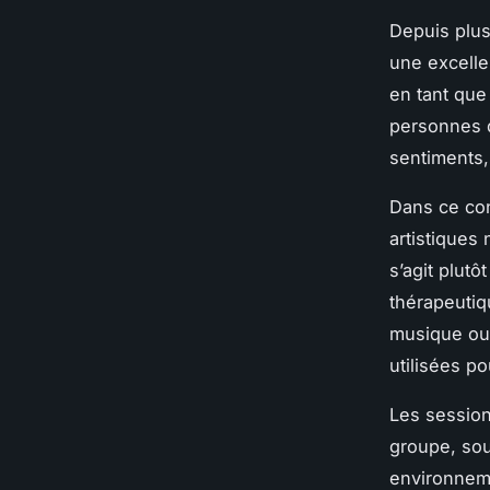
Depuis plus
une excelle
en tant que
personnes d
sentiments,
Dans ce cont
artistiques 
s’agit plut
thérapeutiqu
musique ou 
utilisées p
Les session
groupe, sou
environneme