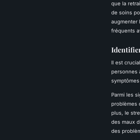
que la retr
de soins po
augmenter l
fréquents a
Identifie
Il est cruci
personnes â
symptômes p
Parmi les s
problèmes d
plus, le st
des maux de
des problèm