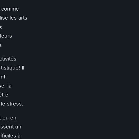
ue comme
ise les arts
x
leurs
i.
tivités
istique! Il
ent
e, la
être
le stress.
t ou en
issent un
ficiles à