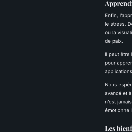
Apprendr
Enfin, l’app
le stress. 
ou la visual
de paix.
Il peut êtr
pour appren
application
Nous espéro
avancé et à
n’est jamai
émotionnell
Les bienf