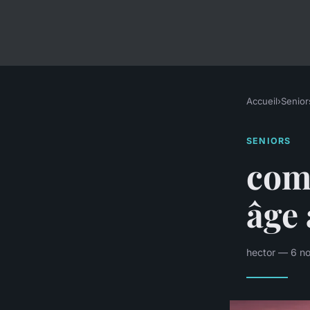
Accueil
›
Senior
SENIORS
comm
âge
hector — 6 n