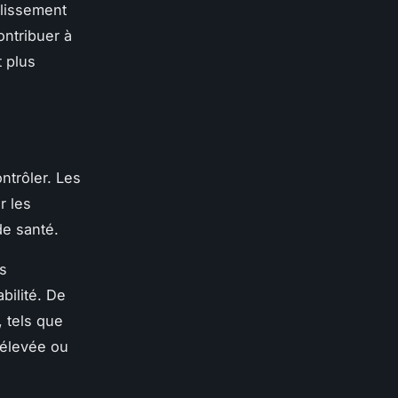
blissement
ontribuer à
 plus
ontrôler. Les
r les
de santé.
s
bilité. De
 tels que
 élevée ou