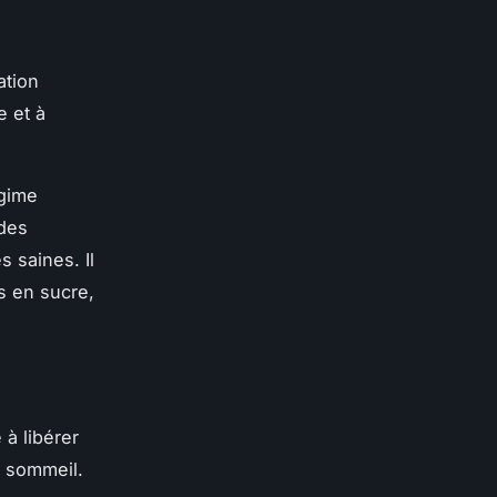
ation
e et à
égime
 des
s saines. Il
s en sucre,
 à libérer
r sommeil.