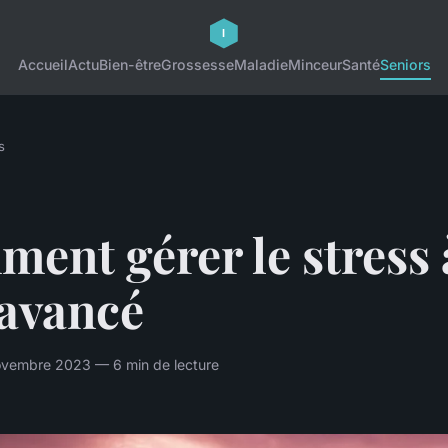
Accueil
Actu
Bien-être
Grossesse
Maladie
Minceur
Santé
Seniors
s
ent gérer le stress 
 avancé
ovembre 2023 — 6 min de lecture